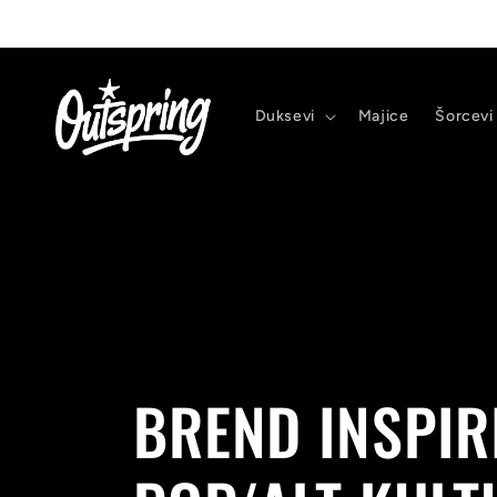
Pređi
na
sadržaj
Duksevi
Majice
Šorcevi
BREND INSPIR