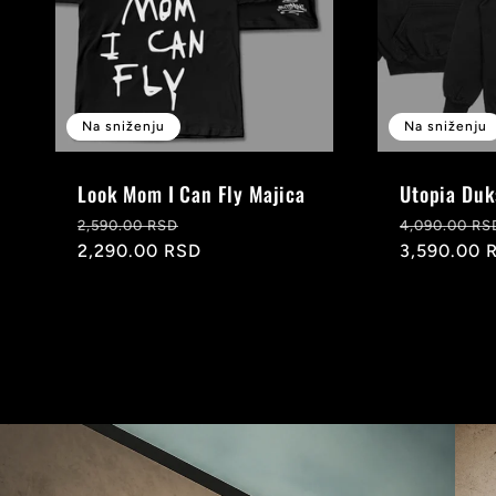
Na sniženju
Na sniženju
Look Mom I Can Fly Majica
Utopia Duk
Redovna
Snižena
Redovna
2,590.00 RSD
4,090.00 RS
cena
2,290.00 RSD
cena
cena
3,590.00 