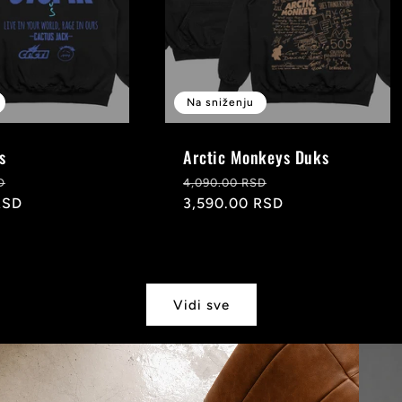
Na sniženju
s
Arctic Monkeys Duks
Snižena
Redovna
Snižena
D
4,090.00 RSD
RSD
cena
cena
3,590.00 RSD
cena
Vidi sve