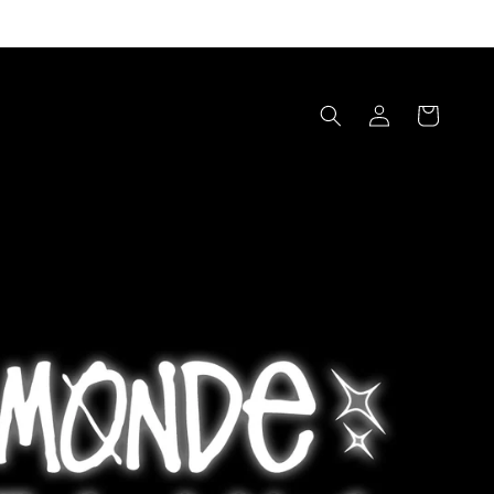
Log
Korpa
in