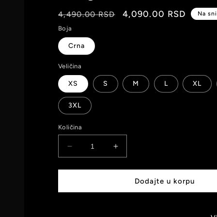
Redovna
Snižena
4,090.00 RSD
4,490.00 RSD
Na sn
cena
cena
Boja
Crna
Veličina
XS
S
M
L
XL
3XL
Količina
Smanji
Povećaj
količinu
količinu
za
za
Dennis
Dennis
Dodajte u korpu
Rodman
Rodman
-
-
NBA
NBA