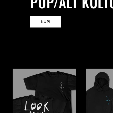
POP/ALT KUL
KUPI