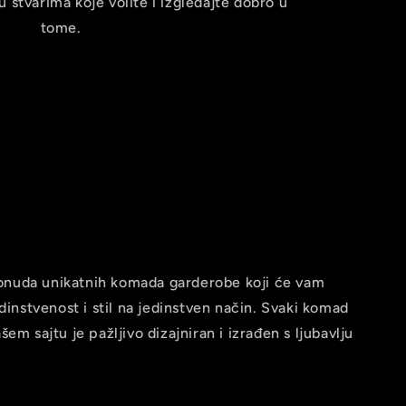
 stvarima koje volite i izgledajte dobro u
tome.
 ponuda unikatnih komada garderobe koji će vam
dinstvenost i stil na jedinstven način. Svaki komad
em sajtu je pažljivo dizajniran i izrađen s ljubavlju
.